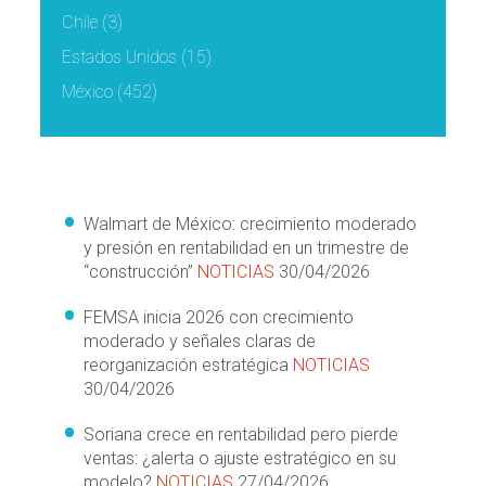
Chile
(3)
Estados Unidos
(15)
México
(452)
Walmart de México: crecimiento moderado
y presión en rentabilidad en un trimestre de
“construcción”
NOTICIAS
30/04/2026
FEMSA inicia 2026 con crecimiento
moderado y señales claras de
reorganización estratégica
NOTICIAS
30/04/2026
Soriana crece en rentabilidad pero pierde
ventas: ¿alerta o ajuste estratégico en su
modelo?
NOTICIAS
27/04/2026