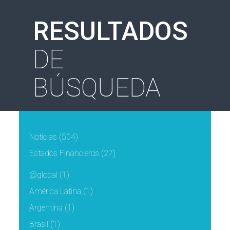
RESULTADOS
DE
BÚSQUEDA
Noticias
(504)
Estados Financieros
(27)
@global
(1)
América Latina
(1)
Argentina
(1)
Brasil
(1)