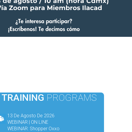
TRAINING
PROGRAMS
13 De Agosto De 2026
WEBINAR | ON LINE
WEBINAR: Shopper Oxxo