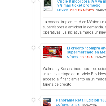
Circle K incorpora IA y ya
9% más ticket promedio
MÉXICO
CIRCLE K MÉXICO
03-08-
La cadena implementó en México un age
supervisores a anticipar la demanda, e
operativas. La iniciativa marca un nue
El crédito "compra ah
supermercado en Mé
MÉXICO
SORIANA
31-07-2
Walmart y Soriana incorporan solucio
una nueva etapa del modelo Buy Now, 
acceso al financiamiento en un merc
tarjeta de crédito.
Panorama Retail Edición 13
AMÉRICA LATINA
30-07-2026