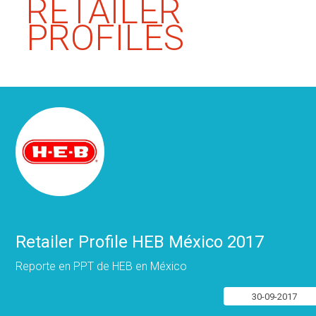
RETAILER
PROFILES
Retailer Profile HEB México 2017
Reporte en PPT de HEB en México
30-09-2017