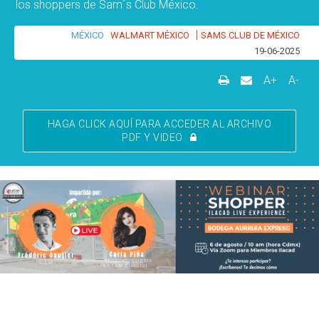
los shoppers de Sam´s Club México.
|
MÉXICO
WALMART MÉXICO
SAMS CLUB DE MÉXICO
19-06-2025
A+
A-
HAGA CLICK AQUÍ PARA ACCEDER AL ARCHIVO
PDF Y VIDEO