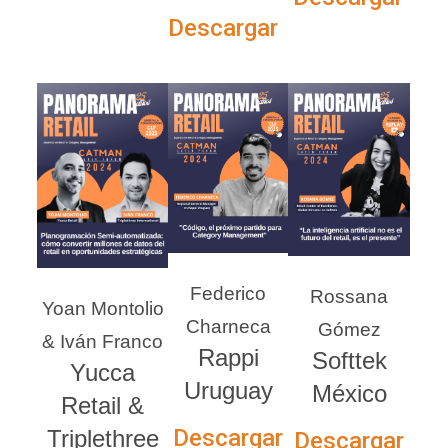
Descargar
Federico
Rossana
Yoan Montolio
Charneca
Gómez
& Iván Franco
Rappi
Softtek
Yucca
Uruguay
México
Retail &
Descargar
Triplethree
Descargar