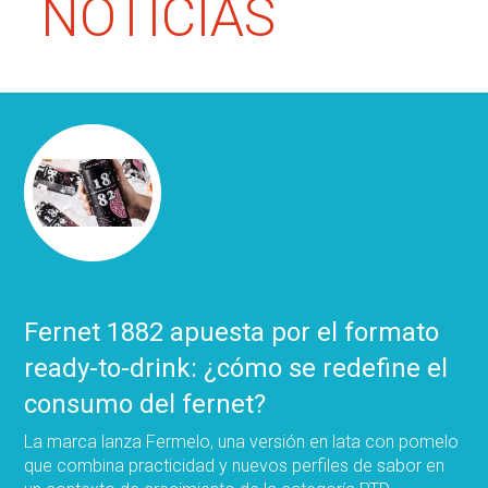
NOTICIAS
Fernet 1882 apuesta por el formato
ready-to-drink: ¿cómo se redefine el
consumo del fernet?
La marca lanza Fermelo, una versión en lata con pomelo
que combina practicidad y nuevos perfiles de sabor en