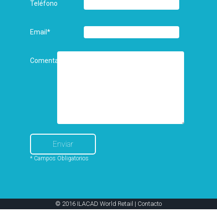
Teléfono
Email
*
Comentarios
* Campos Obligatorios
© 2016 ILACAD World Retail |
Contacto