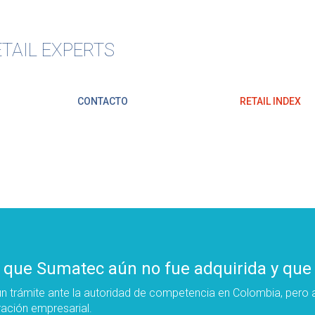
TAIL EXPERTS
CONTACTO
RETAIL INDEX
 que Sumatec aún no fue adquirida y que 
 trámite ante la autoridad de competencia en Colombia, pero as
ración empresarial.