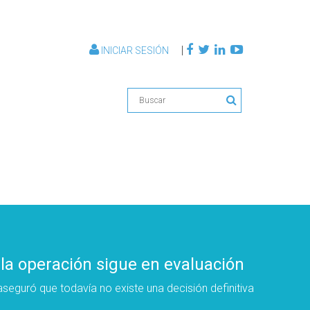
|
INICIAR SESIÓN
la operación sigue en evaluación
eguró que todavía no existe una decisión definitiva