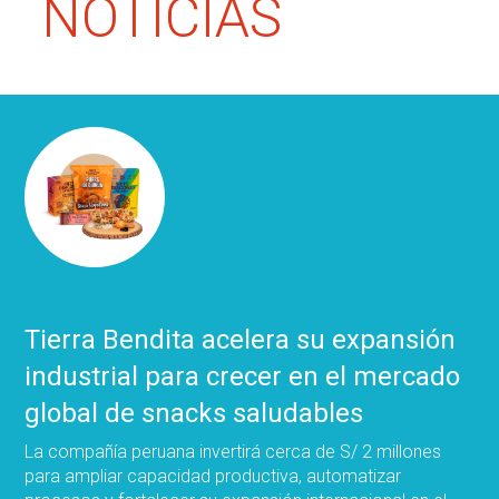
NOTICIAS
Tierra Bendita acelera su expansión
industrial para crecer en el mercado
global de snacks saludables
La compañía peruana invertirá cerca de S/ 2 millones
para ampliar capacidad productiva, automatizar