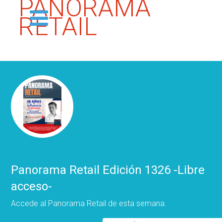
PANORAMA
RETAIL
Panorama Retail Edición 1326 -Libre
acceso-
Accede al Panorama Retail de esta semana.