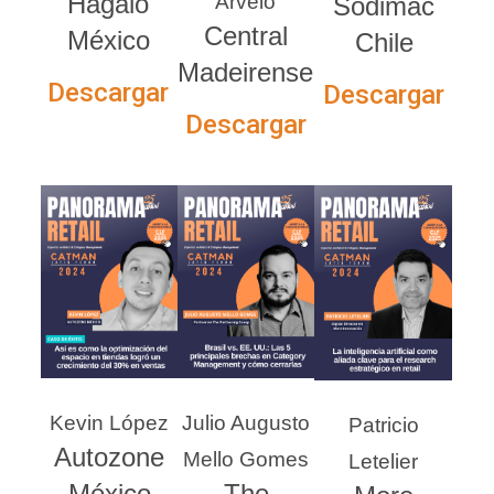
Hágalo
Arvelo
Sodimac
Central
México
Chile
Madeirense
Descargar
Descargar
Descargar
Kevin López
Julio Augusto
Patricio
Autozone
Mello Gomes
Letelier
México
The