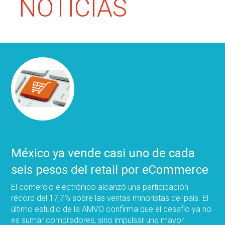
NOTICIAS
México ya vende casi uno de cada
seis pesos del retail por eCommerce
El comercio electrónico alcanzó una participación
récord del 17,7% sobre las ventas minoristas del país. El
último estudio de la AMVO confirma que el desafío ya no
es sumar compradores, sino impulsar una mayor