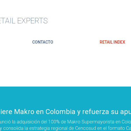
TAIL EXPERTS
CONTACTO
RETAIL INDEX
ere Makro en Colombia y refuerza su apue
unció la adquisición del 100% de Makro Supermayorista en Col
y consolida la estrategia regional de Cencosud en el formato Ca