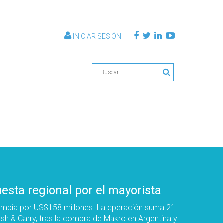
|
INICIAR SESIÓN
sta regional por el mayorista
ombia por US$158 millones. La operación suma 21
sh & Carry, tras la compra de Makro en Argentina y