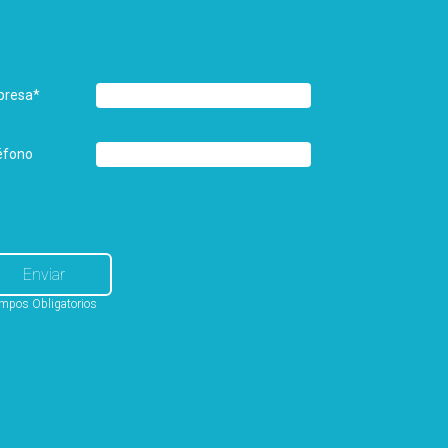
presa
*
éfono
mpos Obligatorios