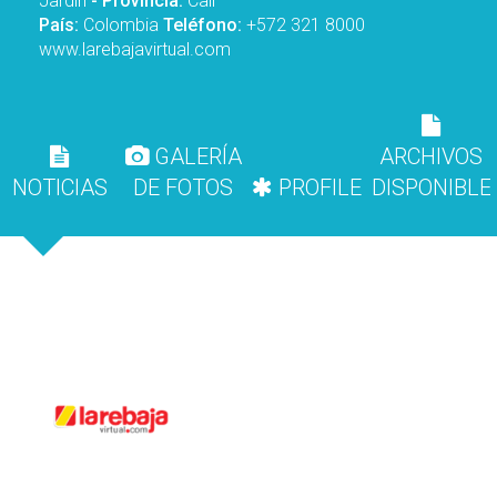
Jardín
- Provincia:
Cali
País:
Colombia
Teléfono:
+572 321 8000
www.larebajavirtual.com
GALERÍA
ARCHIVOS
NOTICIAS
DE FOTOS
PROFILE
DISPONIBLE