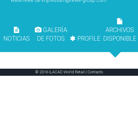
www.rewe.de
impressum@rewe-group.com
GALERÍA
ARCHIVOS
NOTICIAS
DE FOTOS
PROFILE
DISPONIBLE
© 2016 ILACAD World Retail |
Contacto