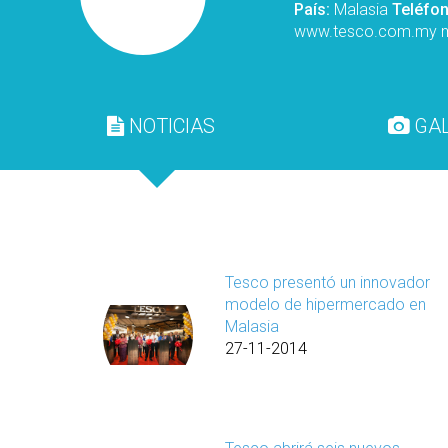
País:
Malasia
Teléfo
www.tesco.com.my
NOTICIAS
GAL
Tesco presentó un innovador
modelo de hipermercado en
Malasia
27-11-2014