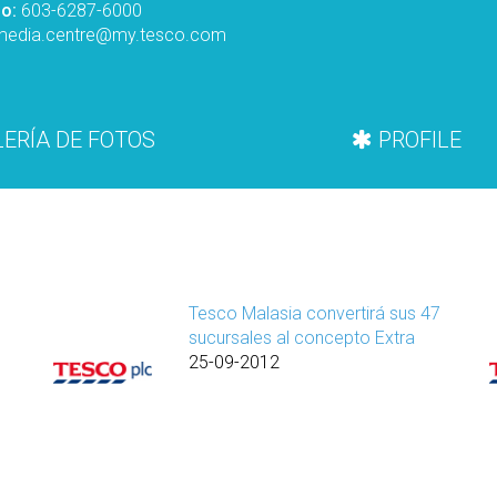
no:
603-6287-6000
media.centre@my.tesco.com
ERÍA DE FOTOS
PROFILE
Tesco Malasia convertirá sus 47
sucursales al concepto Extra
25-09-2012