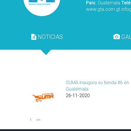
País:
Guatemala
Tel
www.gta.com.gt
info
NOTICIAS
GAL
SUMA inaugura su tienda #6 en
Guatemala
26-11-2020
1
>>