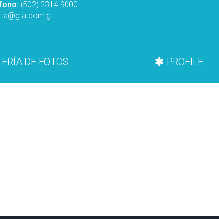
éfono:
(502) 2314 9000
gta@gta.com.gt
ERÍA DE FOTOS
PROFILE