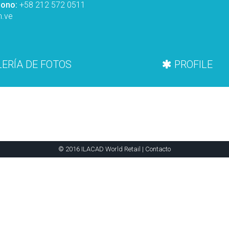
fono:
+58 212 572 0511
m.ve
ERÍA DE FOTOS
PROFILE
© 2016 ILACAD World Retail |
Contacto