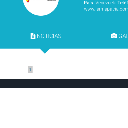
País:
Venezuela
Telé
www.farmapatria.co
NOTICIAS
GAL
1