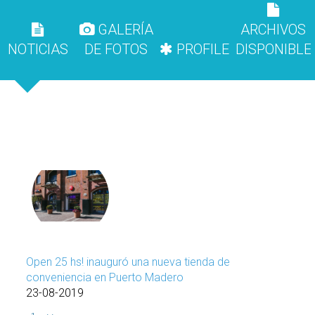
GALERÍA
ARCHIVOS
NOTICIAS
DE FOTOS
PROFILE
DISPONIBLE
Open 25 hs! inauguró una nueva tienda de
conveniencia en Puerto Madero
23-08-2019