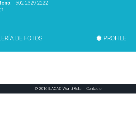
éfono:
+502 2329 2222
gt
ERÍA DE FOTOS
PROFILE
© 2016 ILACAD World Retail |
Contacto