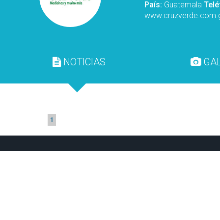
País:
Guatemala
Tel
www.cruzverde.com.
NOTICIAS
GAL
1