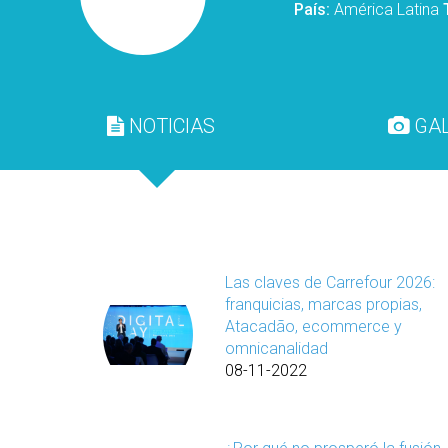
País:
América Latina
NOTICIAS
GAL
Las claves de Carrefour 2026:
franquicias, marcas propias,
Atacadão, ecommerce y
omnicanalidad
08-11-2022