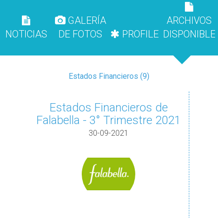
GALERÍA
ARCHIVOS
NOTICIAS
DE FOTOS
PROFILE
DISPONIBLE
Estados Financieros (9)
Estados Financieros de
Falabella - 3° Trimestre 2021
30-09-2021