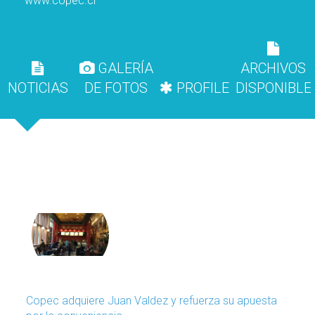
www.copec.cl
GALERÍA
ARCHIVOS
NOTICIAS
DE FOTOS
PROFILE
DISPONIBLE
Copec adquiere Juan Valdez y refuerza su apuesta