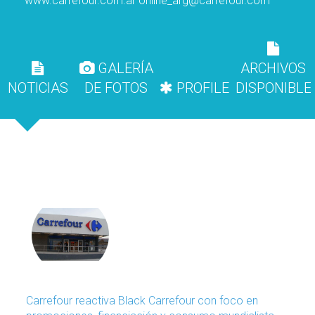
www.carrefour.com.ar
online_arg@carrefour.com
GALERÍA
ARCHIVOS
NOTICIAS
DE FOTOS
PROFILE
DISPONIBLE
Carrefour reactiva Black Carrefour con foco en