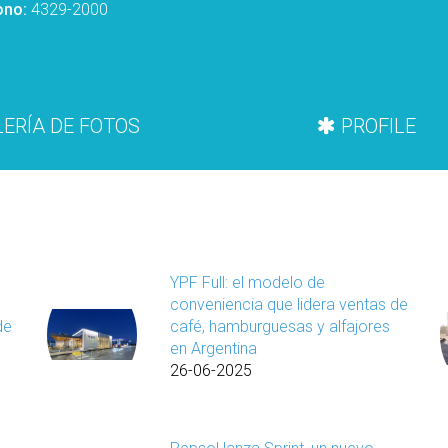
ono:
4329-2000
ERÍA DE FOTOS
PROFILE
YPF Full: el modelo de
conveniencia que lidera ventas de
de
café, hamburguesas y alfajores
en Argentina
26-06-2025