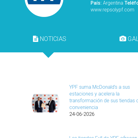
País:
Argentina
Teléf
www.repsolypf.com
NOTICIAS
GAL
YPF suma McDonald’s a sus
estaciones y acelera la
transformación de sus tiendas 
conveniencia
24-06-2026