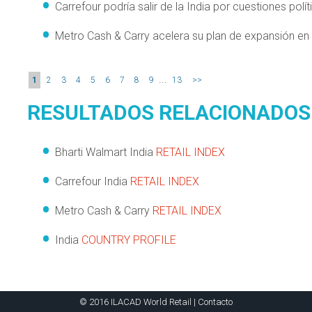
Carrefour podría salir de la India por cuestiones polí
Metro Cash & Carry acelera su plan de expansión en 
...
1
2
3
4
5
6
7
8
9
13
>>
RESULTADOS RELACIONADOS
Bharti Walmart India
RETAIL INDEX
Carrefour India
RETAIL INDEX
Metro Cash & Carry
RETAIL INDEX
India
COUNTRY PROFILE
© 2016 ILACAD World Retail |
Contacto