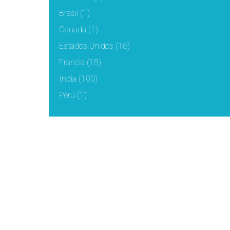
Brasil
(1)
Canadá
(1)
Estados Unidos
(16)
Francia
(18)
India
(100)
Perú
(1)