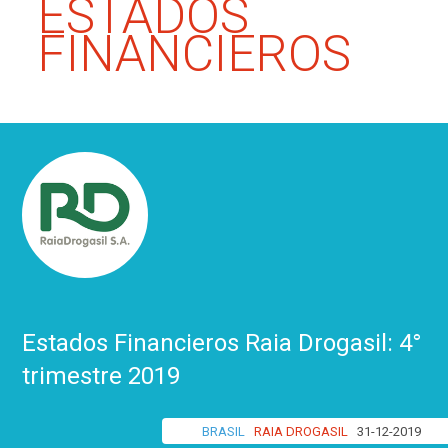
ESTADOS
FINANCIEROS
Estados Financieros Raia Drogasil: 4°
trimestre 2019
BRASIL
RAIA DROGASIL
31-12-2019