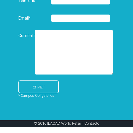
Teléfono
Email
*
Comentarios
* Campos Obligatorios
© 2016 ILACAD World Retail |
Contacto