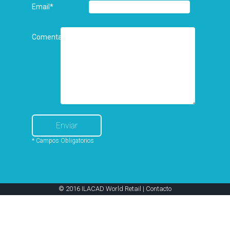
Email
*
Comentarios
* Campos Obligatorios
© 2016 ILACAD World Retail |
Contacto