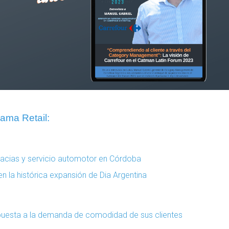
ama Retail:
acias y servicio automotor en Córdoba
n la histórica expansión de Dia Argentina
espuesta a la demanda de comodidad de sus clientes