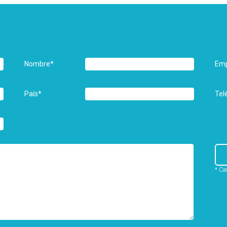
Nombre
*
Em
País
*
Tel
* Ca