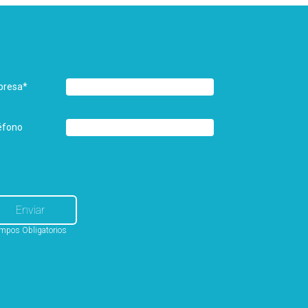
presa
*
éfono
mpos Obligatorios