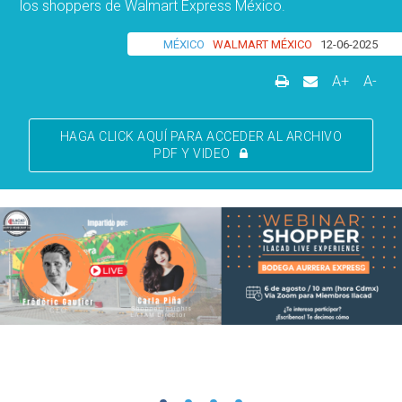
los shoppers de Walmart Express México.
MÉXICO
WALMART MÉXICO
12-06-2025
A+
A-
HAGA CLICK AQUÍ PARA ACCEDER AL ARCHIVO
PDF Y VIDEO