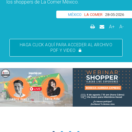
los shoppers de La Comer México.
MÉXICO
LA COMER
28-05-2026
A+
A-
HAGA CLICK AQUÍ PARA ACCEDER AL ARCHIVO
PDF Y VIDEO