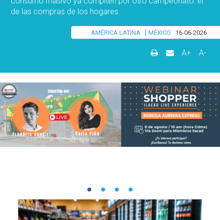
consumo masivo ya compiten por otro campeonato: el
de las compras de los hogares.
|
AMÉRICA LATINA
MÉXICO
16-06-2026
A+
A-