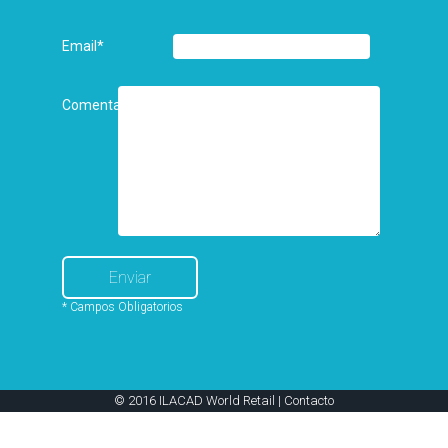
Email
*
Comentarios
* Campos Obligatorios
© 2016 ILACAD World Retail |
Contacto