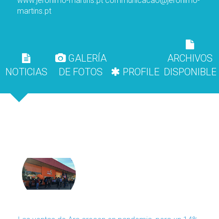
www.jeronimo-martins.pt
communicacao@jeronimo-
martins.pt
GALERÍA
ARCHIVOS
NOTICIAS
DE FOTOS
PROFILE
DISPONIBLE