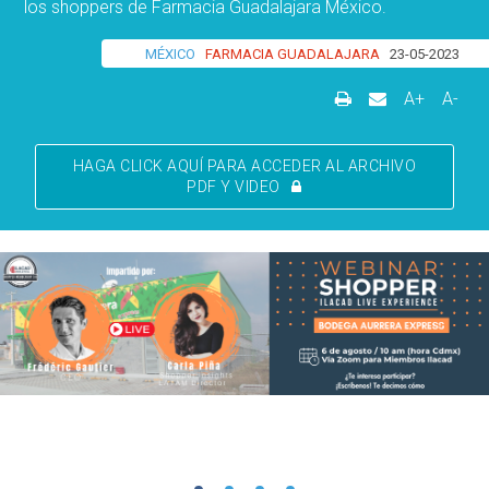
los shoppers de Farmacia Guadalajara México.
MÉXICO
FARMACIA GUADALAJARA
23-05-2023
A+
A-
HAGA CLICK AQUÍ PARA ACCEDER AL ARCHIVO
PDF Y VIDEO