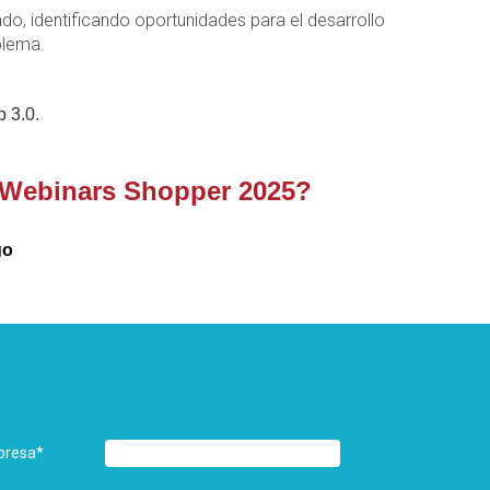
o, identificando oportunidades para el desarrollo
blema.
 3.0. 
s Webinars Shopper 2025? 
go
presa
*