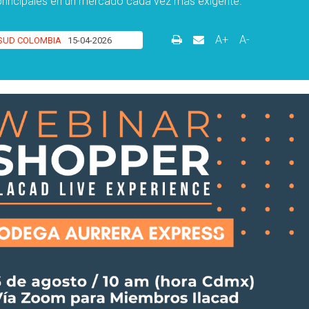
 principales en un mercado cada vez más exigente.
A+
A-
SUD COLOMBIA
15-04-2026