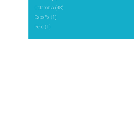
Colombia
(48)
España
(1)
Perú
(1)