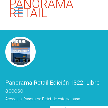
PANORAMA
RETAIL
Panorama Retail Edición 1322 -Libre
acceso-
Accede al Panorama Retail de esta semana.